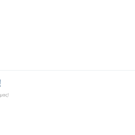
!
 μας!