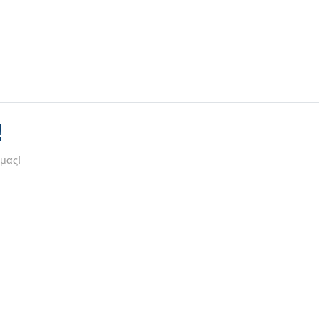
!
 μας!