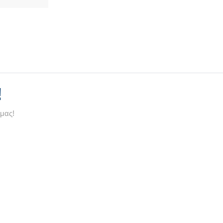
!
 μας!