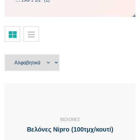
19G 1 1/2'' (1)
ΒΕΛΟΝΕΣ
Βελόνες Nipro (100τμχ/κουτί)