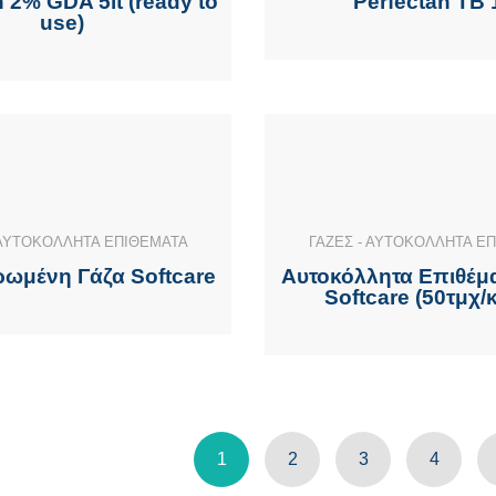
 2% GDA 5lt (ready to
Perfectan TB 1
use)
 ΑΥΤΟΚΟΛΛΗΤΑ ΕΠΙΘΕΜΑΤΑ
ΓΑΖΕΣ - ΑΥΤΟΚΟΛΛΗΤΑ Ε
ωμένη Γάζα Softcare
Αυτοκόλλητα Επιθέμ
Softcare (50τμχ/κ
1
2
3
4