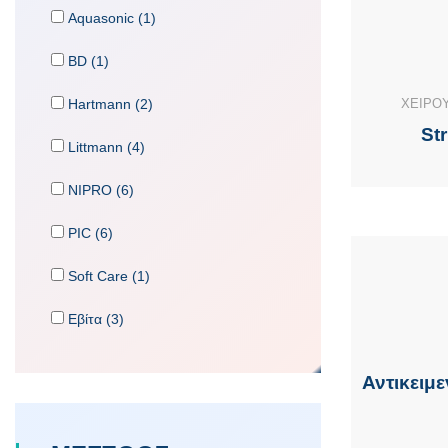
Aquasonic (1)
BD (1)
Hartmann (2)
ΧΕΙΡΟ
St
Littmann (4)
NIPRO (6)
PIC (6)
Soft Care (1)
Εβίτα (3)
Αντικειμ