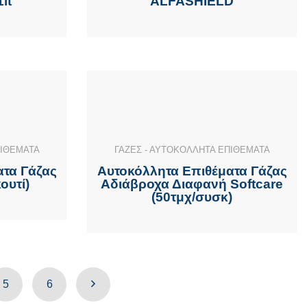
lt
ALFASHIELD
ΠΙΘΕΜΑΤΑ
ΓΑΖΕΣ - ΑΥΤΟΚΟΛΛΗΤΑ ΕΠΙΘΕΜΑΤΑ
ατα Γάζας
Αυτοκόλλητα Επιθέματα Γάζας
ουτί)
Αδιάβροχα Διαφανή Softcare
(50τμχ/συσκ)
5
6