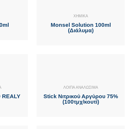
ΧΗΜΙΚΑ
0ml
Monsel Solution 100ml
(Διάλυμα)
Α
ΛΟΙΠΑ ΑΝΑΛΩΣΙΜΑ
9 REALY
Stick Νιτρικού Αργύρου 75%
(100τμχ/κουτί)